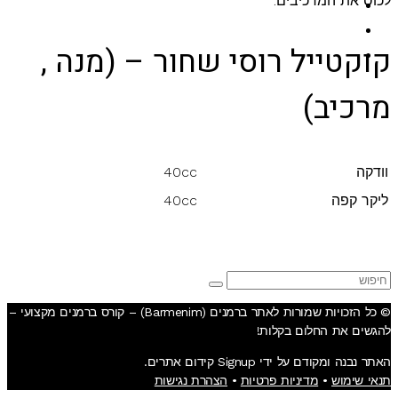
לכוס את המרכיבים.
קוקטיילים
בלוג
קוקטייל רוסי שחור – (מנה ,
יצירת קשר
מרכיב)
וודקה
40cc
ליקר קפה
40cc
© כל הזכויות שמורות לאתר ברמנים (Barmenim) – קורס ברמנים מקצועי –
להגשים את החלום בקלות!
האתר נבנה ומקודם על ידי Signup קידום אתרים.
תנאי שימוש
•
מדיניות פרטיות
•
הצהרת נגישות