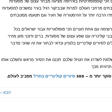
הכי קוסמופוליטיות באירופה מציעה מבחר עצום של מסעדות
בחים מרחבי העולם. למרות שבביקור רגיל בעיר נמשכים למסעדות
דו הרבה יותר על ההיסטוריה של העיר וגם תטעמו ממטבחים
רשימה עם אחת הערים הכי פופולאריות עבור ישראלים בכל
בי קולינריה עם שפע עצום של מסעדות, ברים ודוכני מזון מהיר
 לסיורים קולינריים בלונדון וכדאי לבחור את זה שהכי מדבר
ושלמת לשדרג את הטיול שלכם. תכננו את הסיור מראש ותשלבו אותו
רוויחו מכך.
וקר יותר מ – 300
סיורים קולינריים בחו"ל
מסביב לעולם.
הבא »