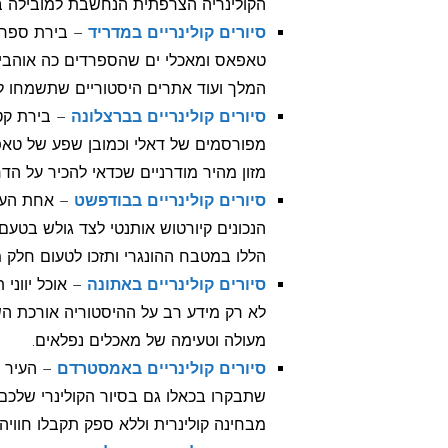
הקולינריה הצרפתית הנחשבת למובילה ב
סיורים קולינריים במדריד
– בירת ספרד 
טאפאס ומאכלי ים שהספרדים כה אוהבים.
המלך ועוד אתרים היסטוריים שתשמחו לל
סיורים קולינריים בברצלונה
– בירת קט
מפורסמים של דאלי וכמובן שפע של טאפא
מזון מהיר מודרניים שכדאי להכיר על הדר
סיורים קולינריים בבודפשט
– אחת הערי
הנכונים קיורטוש אותנטי לצד גולש בטע
הללו במטבח ההונגרי ותזכו לטעום חלק 
סיורים קולינריים באתונה
– אוכל יווני
לא רק מידע רב על ההיסטוריה אורכת השנ
מעולה וטעימה של מאכלים נפלאים.
סיורים קולינריים באמסטרדם
– העיר נ
שתבקרו בכאלו גם בסיור הקולינרי שלכם
מבחינה קולינרית וללא ספק תקבלו חווי