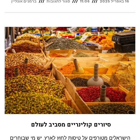
על
16 באפריל 2025
11:06
סגור לתגובות
ברמנים אונליין
אמנות
הקישוט
בקוקטיילים:
מעבר
לטעם,
חוויה
ויזואלית
מעוררת
השראה
סיורים קולינריים מסביב לעולם
הישראלים מטורפים על טיסות לחוץ לארץ. יש מי שבוחרים