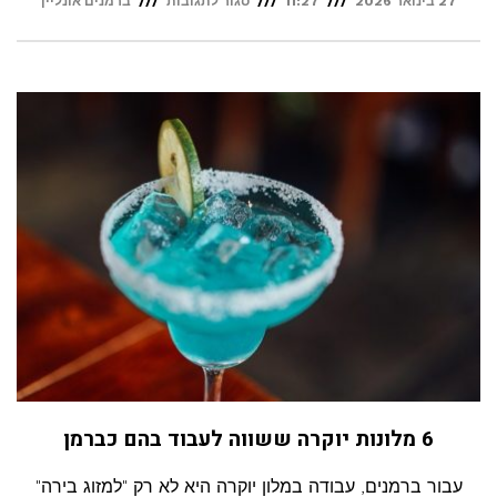
27 בינואר 2026
11:27
סגור לתגובות
ברמנים אונליין
כוס
אחת
יותר
מדי:
איך
אלכוהול
משפיע
על
בריאות
השיניים
שלך?
6 מלונות יוקרה ששווה לעבוד בהם כברמן
עבור ברמנים, עבודה במלון יוקרה היא לא רק "למזוג בירה"