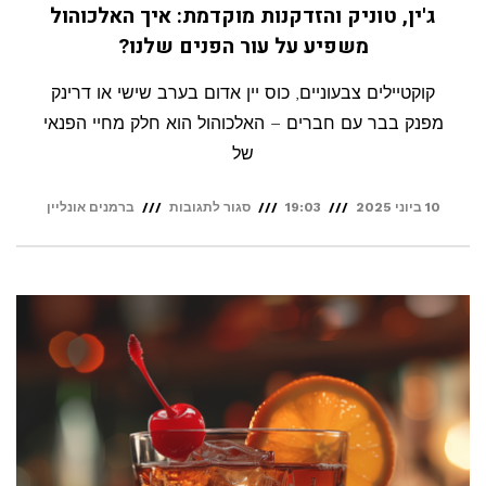
ג'ין, טוניק והזדקנות מוקדמת: איך האלכוהול
משפיע על עור הפנים שלנו?
קוקטיילים צבעוניים, כוס יין אדום בערב שישי או דרינק
מפנק בבר עם חברים – האלכוהול הוא חלק מחיי הפנאי
של
על
10 ביוני 2025
19:03
סגור לתגובות
ברמנים אונליין
ג'ין,
טוניק
והזדקנות
מוקדמת:
איך
האלכוהול
משפיע
על