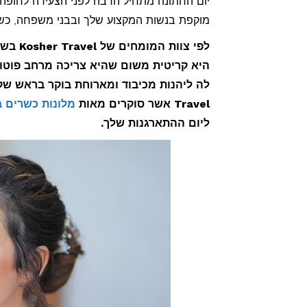
יום החתונה מתחיל הרבה לפני הצעידה לחופה 
לכלה:
מוקפת בנשות המקצוע שלך ובבני משפחה, כשהא
7
לפי צו
מלונות
היא קריטית משום שהיא צריכה מרחב פוטוג
כשרים
ליום
Travel אשר סוקרים מאות
מלונות כשרים 
התארגנו
ליום ההתארגנות שלך.
מושלם