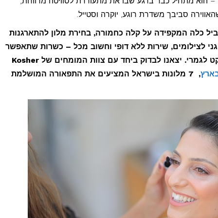
– הוא מתחיל כבר ברגע שבו את מתעוררת לסוויטה מרווחת,
ווירה סביבך משדרת רוגע, יוקרה וסטייל.
ות המומחים של Kosher Travel בשביל כלה המקפידה על קלה כחמורה, בחירת מלון להתארגנות
ני לצילומים, שירות ללא דופי וחשוב מכל – כשרות שתאפשר
לה ליהנות מכיבוד ומארוחת בוקר בראש שקט לגמרי. יצאנו לבדוק ביחד עם צוות המומחים של Kosher
בארץ
, 7 מלונות בישראל המציעים את התפאורה המושלמת
ת