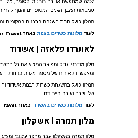
לכלה שמחפשת אווירה רוחנית וקסומה, מלון ר
סמטאות האבן, הגנים המטופחים והנוף להרי הג
המלון פועל תחת השגחת הרבנות המקומית ומבט
לעוד
מלונות כשרים בצפת
באתר Kosher Travel >>
לאונרדו פלאזה | אשדוד
מלון מודרני, גדול ומפואר המציע את כל התשת
ומאפשרות אירוח של מספר מלוות בנוחות והשיר
המלון פועל בהשגחת כשרות רבנות אשדוד והוא
של יוקרה ואורח חיים דתי.
לעוד
מלונות כשרים באשדוד
באתר Kosher Travel >>
מלון תמרה | אשקלון
מלון תמרה באשקלון עבר מהפך עיצובי ומציע סו